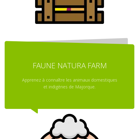
FAUNE NATURA FARM
Apprenez à connaître les animaux domestiques
et indigènes de Majorque.