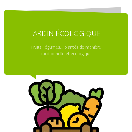
JARDIN ÉCOLOGIQUE
Fruits, légumes… plantés de manière
traditionnelle et écologique.