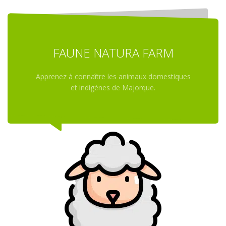
FAUNE NATURA FARM
Apprenez à connaître les animaux domestiques
et indigènes de Majorque.